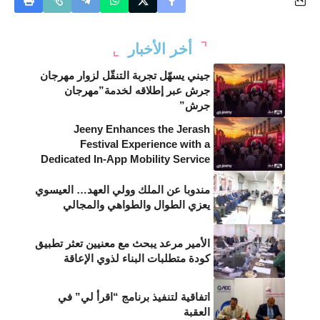
أخر الأخبار
جيني يسهّل تجربة التنقّل لزوار مهرجان
جرش عبر إطلاقه لخدمة”مهرجان
جرش”
Jeeny Enhances the Jerash
Festival Experience with a
Dedicated In-App Mobility Service
مندوبا عن الملك وولي العهد… العيسوي
يعزي الطوال والطواهي والمجالي
الأمير مرعد يبحث مع معنيين تعثر تطبيق
كودة متطلبات البناء لذوي الإعاقة
اتفاقية لتنفيذ برنامج “اقرأ لي” في
العقبة