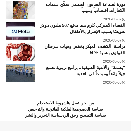
دورة لصناعة الصابون الطبيعي تمكّن سيدات
الكفارات اقتصادياً ومهنياً
2026-08-07
القضاء الأميركي يُلزم ميتا بدفع 567 مليون دولار
تعويضًا بسبب الإضرار بالأطفال
2026-08-07
دراسة: الكشف المبكر يخفض وفيات سرطان
القولون بنسبة 50‎%‎
2026-08-05
“بصمة” والأندية الصيفية.. برامج تربوية تصنع
جيلاً واثقاً ومبدعاً في العقبة
2026-08-05
من نحن
اتصل بنا
شروط الاستخدام
سياسة الخصوصية
الملكية القانونية والترخيص
سياسة التصحيح وحق الرد
سياسة التحرير والنشر