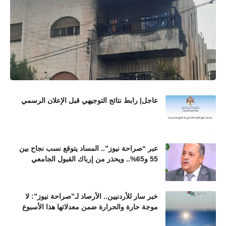
عاجل| رابط نتائج التوجيهي قبل الإعلان الرسمي
عبر “صراحة نيوز”.. المساد يتوقع نسب نجاح بين
55 و65%.. ويحذر من إرباك القبول الجامعي
خبر سار للأردنيين.. الأرصاد لـ”صراحة نيوز”: لا
موجة حارة والحرارة ضمن معدلاتها هذا الأسبوع