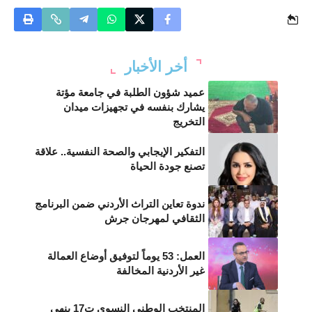
أخر الأخبار
عميد شؤون الطلبة في جامعة مؤتة
يشارك بنفسه في تجهيزات ميدان
التخريج
التفكير الإيجابي والصحة النفسية.. علاقة
تصنع جودة الحياة
ندوة تعاين التراث الأردني ضمن البرنامج
الثقافي لمهرجان جرش
العمل: 53 يوماً لتوفيق أوضاع العمالة
غير الأردنية المخالفة
المنتخب الوطني النسوي ت17 ينهي