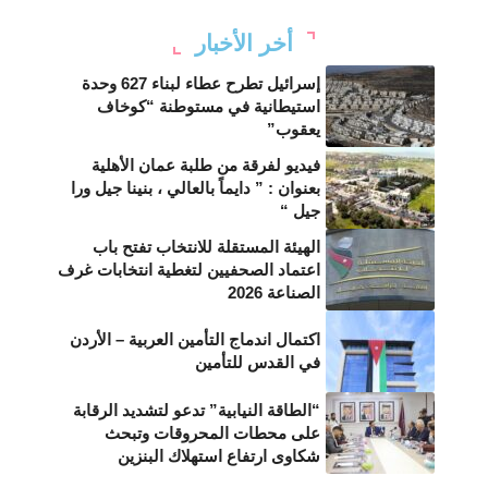
أخر الأخبار
إسرائيل تطرح عطاء لبناء 627 وحدة
استيطانية في مستوطنة “كوخاف
يعقوب”
فيديو لفرقة من طلبة عمان الأهلية
بعنوان : ” دايماً بالعالي ، بنينا جيل ورا
جيل “
الهيئة المستقلة للانتخاب تفتح باب
اعتماد الصحفيين لتغطية انتخابات غرف
الصناعة 2026
اكتمال اندماج التأمين العربية – الأردن
في القدس للتأمين
“الطاقة النيابية” تدعو لتشديد الرقابة
على محطات المحروقات وتبحث
شكاوى ارتفاع استهلاك البنزين