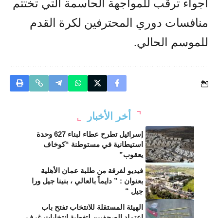
أجواء ترقب للمواجهة الحاسمة التي تختتم
منافسات دوري المحترفين لكرة القدم
للموسم الحالي.
أخر الأخبار
إسرائيل تطرح عطاء لبناء 627 وحدة
استيطانية في مستوطنة “كوخاف
يعقوب”
فيديو لفرقة من طلبة عمان الأهلية
بعنوان : ” دايماً بالعالي ، بنينا جيل ورا
جيل “
الهيئة المستقلة للانتخاب تفتح باب
اعتماد الصحفيين لتغطية انتخابات غرف