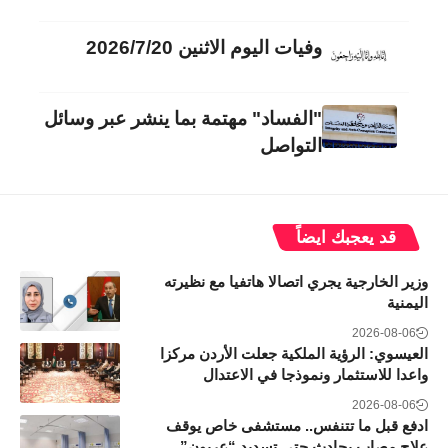
وفيات اليوم الاثنين 2026/7/20
"الفساد" مهتمة بما ينشر عبر وسائل
التواصل
قد يعجبك ايضاً
وزير الخارجية يجري اتصالا هاتفيا مع نظيرته
اليمنية
2026-08-06
العيسوي: الرؤية الملكية جعلت الأردن مركزا
واعدا للاستثمار ونموذجا في الاعتدال
2026-08-06
ادفع قبل ما تتنفس.. مستشفى خاص يوقف
علاج مصاب بحادث حتى تسديد “عربون”