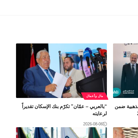
مال وأعمال
الذهبية ضمن
“بالعربي – عمّان” تكرّم بنك الإسكان تقديراً
لرعايته
2026-08-06