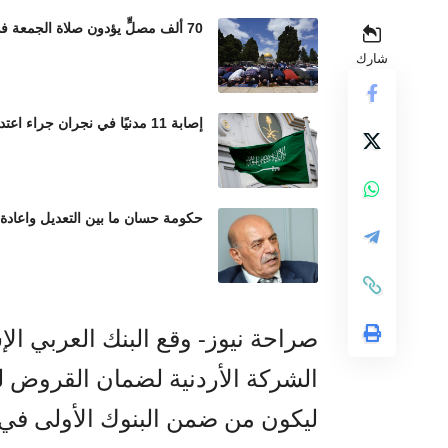
70 ألف مصلٍّ يؤدون صلاة الجمعة في المسجد الأقصى رغم إجراءات الاحتلال المشددة
شارك
إصابة 11 مدنيًا في نجران جراء اعتداءات حوثية بالمقذوفات العشوائية
حكومة حسان ما بين التعديل واعادة
صراحة نيوز- وقع البنك العربي ال
الشركة الأردنية لضمان القروض ل
ليكون من ضمن البنوك الأولى في ال