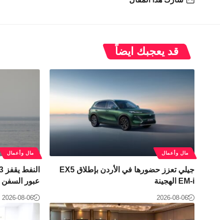
قد يعجبك ايضاً
مال وأعمال
مال وأعمال
جيلي تعزز حضورها في الأردن بإطلاق EX5
EM-i الهجينة
عبور السفن ا
2026-08-06
2026-08-06