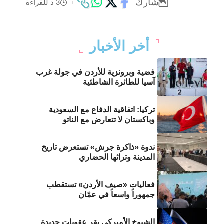
شارك
3 د للقراءة
أخر الأخبار
فضية وبرونزية للأردن في جولة غرب
آسيا للطائرة الشاطئية
تركيا: اتفاقية الدفاع مع السعودية
وباكستان لا تتعارض مع الناتو
ندوة «ذاكرة جرش» تستعرض تاريخ
المدينة وتراثها الحضاري
فعاليات «صيف الأردن» تستقطب
جمهوراً واسعاً في عمّان
الشيوخ الأميركي يقر عقوبات جديدة