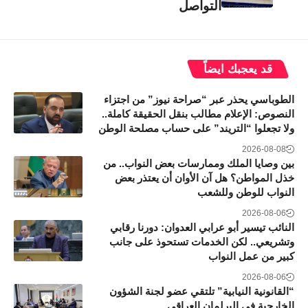
التواصل
قد يعجبك ايضاً
الطوباسي يحذر عبر “صراحة نيوز” من اجتزاء
النصوص: الإعلام مطالب بنقل الحقيقة كاملة..
ولا تجعلوا “التريند” على حساب مصلحة الوطن
2026-08-08
بين وصايا الملك وممارسات بعض النواب.. من
خذل المواطن؟ هل آن الأوان أن يعتذر بعض
النواب للوطن وللشعب
2026-08-06
النائب تيسير أبو عرابي العدوان: دورنا رقابي
وتشريعي.. لكن الخدمات تستحوذ على جانب
كبير من عمل النواب
2026-08-06
“القانونية النيابية” تلتقي عضو لجنة الشؤون
الخارجية في البرلمان العراقي