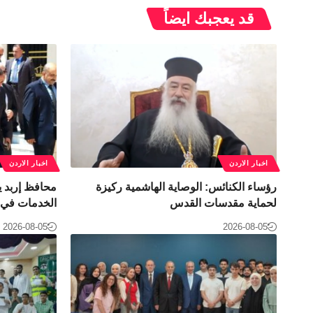
قد يعجبك ايضاً
اخبار الاردن
اخبار الاردن
رؤساء الكنائس: الوصاية الهاشمية ركيزة
محافظ إربد ي
لحماية مقدسات القدس
الخدمات في ل
2026-08-05
2026-08-05