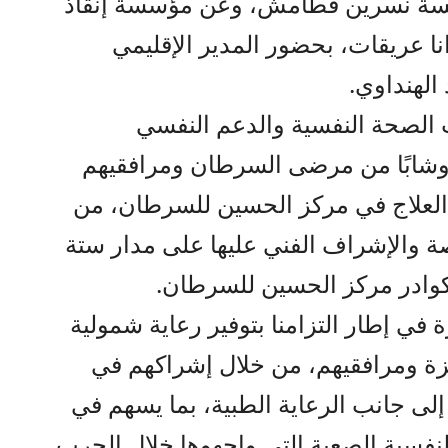
مؤسسة نسرين قطامش، وعن مؤسسة إنقاذ
انا عريقات، بحضور المدير الإقليمي
الهنداوي.
الصحة النفسية والدعم النفسي
ي لما يقارب 420 طفلًا وشابًا من مرضى السرطان ومرافقيهم
 العلاج في مركز الحسين للسرطان، من
 والإشراف الفني عليها على مدار ستة
وادر مركز الحسين للسرطان.
ي إطار التزامنا بتوفير رعاية شمولية
ة ومرافقيهم، من خلال إشراكهم في
لى جانب الرعاية الطبية، بما يسهم في
نفسية الصعبة التي واجهوها خلال الحرب