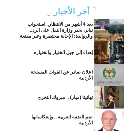
أخر الأخبار
بعد 4 أشهر من الانتظار.. استجواب
نيابي يجبر وزارة النقل على الرد..
والروابدة: الإجابة مختصرة وغير مقنعة
إهداء إلى جيل الختيار والختياره
اعلان صادر عن القوات المسلحة
الأردنية
تهانينا (ميار) .. مبروك التخرج
ضم الضفة الغربية .. وإنعكاساتها
الأردنية