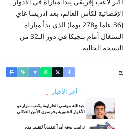
أكبر لاعب إفريقي يبدأ مباراة في الأدوار
الإقصائية لكأس العالم، بعد إدريسا غاي
(36 عاما و278 يوما) الذي بدأ مباراة
السنغال أمام بلجيكا في دور الـ32 من
النسخة الحالية.
أخر الأخبار
عبدالله موسى الطراونة يكتب: مزارعو
الأغوار الجنوبية يحرسون الأمن الغذائي
ترامب يوقع أمراً تنفيذياً لتقييد منح