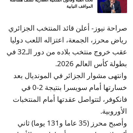
تحت القبة وقانون الملكية العقارية كشف هشاشة
المواقف النيابية
صراحة نيوز- أعلن قائد المنتخب الجزائري
رياض محرز، الجمعة، اعتزاله اللعب دوليا
عقب خروج منتخب بلاده من دور الـ32 في
بطولة كأس العالم 2026.
وانتهى مشوار الجزائر في المونديال بعد
خسارتها أمام سويسرا بنتيجة 2-0 في
فانكوفر، لتتواصل عقدتها أمام المنتخبات
الأوروبية.
وأصبح محرز (35 عاما و131 يوما) ثاني