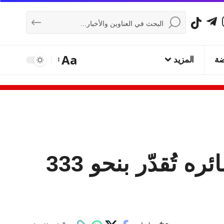
Aa
ضة
المزيد
مستوطنون يحرقون مطعماً جنوب نابلس وخسائره تُقدّر بنحو 333