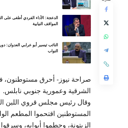
الدعجة: الأداء الفردي أطغى على ال
المواقف النيابية
النائب تيسير أبو عرابي العدوان: د
النواب
صراحة نيوز- أحرق مستوطنون، فجر
الشرقية وعمورية جنوبي نابلس.
وقال رئيس مجلس قروي اللبن ال
المستوطنين اقتحموا المطعم الوا
الزيتونة، وحطموا أبوابه، وسرقوا م