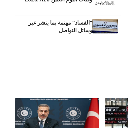
"الفساد" مهتمة بما ينشر عبر
وسائل التواصل