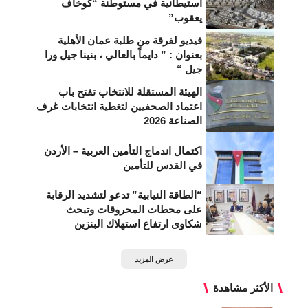
استيطانية في مستوطنة “كوخاف
يعقوب”
فيديو لفرقة من طلبة عمان الأهلية
بعنوان : ” دايماً بالعالي ، بنينا جيل ورا
جيل “
الهيئة المستقلة للانتخاب تفتح باب
اعتماد الصحفيين لتغطية انتخابات غرف
الصناعة 2026
اكتمال اندماج التأمين العربية – الأردن
في القدس للتأمين
“الطاقة النيابية” تدعو لتشديد الرقابة
على محطات المحروقات وتبحث
شكاوى ارتفاع استهلاك البنزين
عرض المزيد
الأكثر مشاهدة