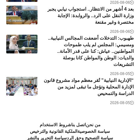
2026-08-06
بعد 4 أشهر من الانتظار.. استجواب نيابي يجبر
وزارة النقل على الرد.. والروابدة: الإجابة
مختصرة وغير مقنعة
2026-08-06
طهبوب: التدخلات أضعفت المجالس النيابية..
ومسيمي: المجلس لم يلب طموحات
المواطنين.. عياش: كنا على قدر الأمانة..
والديات: الوطن والمواطن كانا بوصلة
التشريعات
2026-08-05
“الإدارية النيابية” تُقر معظم مواد مشروع قانون
الإدارة المحلية وتؤجل ما تبقى لمزيد من
الدراسة والتمحيص
2026-08-05
من نحن
اتصل بنا
شروط الاستخدام
سياسة الخصوصية
الملكية القانونية والترخيص
سياسة التصحيح وحق الرد
سياسة التحرير والنشر