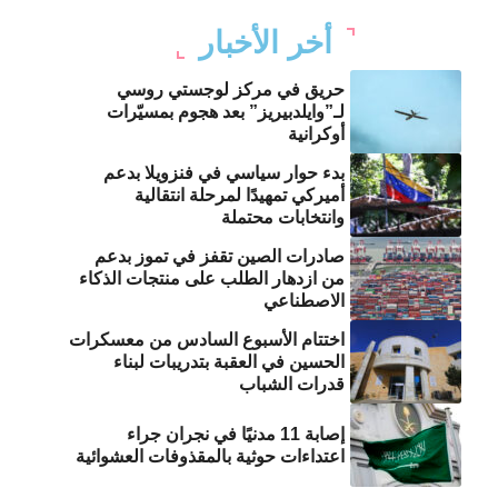
أخر الأخبار
حريق في مركز لوجستي روسي
لـ”وايلدبيريز” بعد هجوم بمسيّرات
أوكرانية
بدء حوار سياسي في فنزويلا بدعم
أميركي تمهيدًا لمرحلة انتقالية
وانتخابات محتملة
صادرات الصين تقفز في تموز بدعم
من ازدهار الطلب على منتجات الذكاء
الاصطناعي
اختتام الأسبوع السادس من معسكرات
الحسين في العقبة بتدريبات لبناء
قدرات الشباب
إصابة 11 مدنيًا في نجران جراء
اعتداءات حوثية بالمقذوفات العشوائية