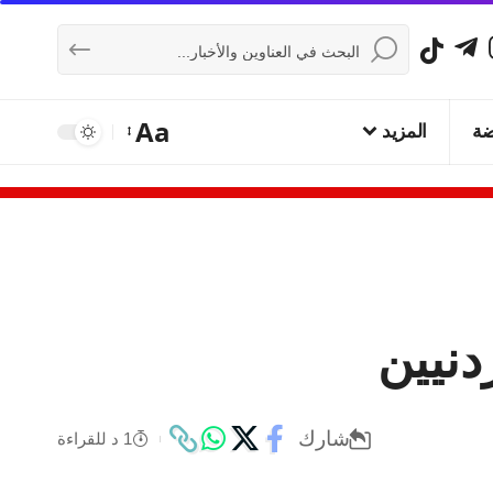
Aa
ضة
المزيد
دنيين
شارك
1 د للقراءة