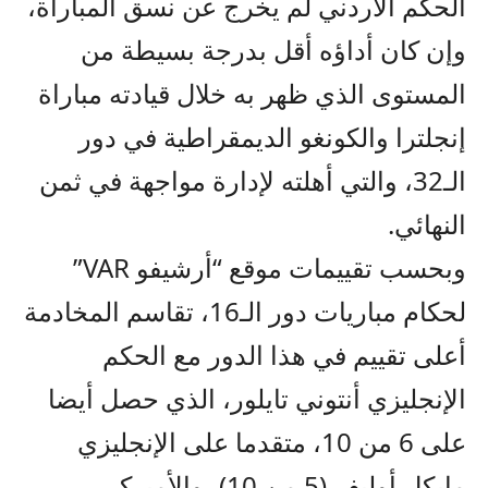
الحكم الأردني لم يخرج عن نسق المباراة،
وإن كان أداؤه أقل بدرجة بسيطة من
المستوى الذي ظهر به خلال قيادته مباراة
إنجلترا والكونغو الديمقراطية في دور
الـ32، والتي أهلته لإدارة مواجهة في ثمن
النهائي.
وبحسب تقييمات موقع “أرشيفو VAR”
لحكام مباريات دور الـ16، تقاسم المخادمة
أعلى تقييم في هذا الدور مع الحكم
الإنجليزي أنتوني تايلور، الذي حصل أيضا
على 6 من 10، متقدما على الإنجليزي
مايكل أوليفر (5 من 10)، والأميركي