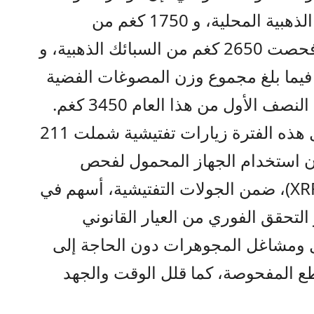
دمغت 4850 كغم من المصوغات الذهبية المحلية، و 1750 كغم من
المصوغات الذهبية المستوردة، وفحصت 2650 كغم من السبائك الذهبية، و
ية، فيما بلغ مجموع وزن المصوغات الفضية
 الأول من هذا العام 3450 كغم.
وأضافت إن المؤسسة نفذت خلال هذه الفترة زيارات تفتيشية شملت 211
أن استخدام الجهاز المحمول لفحص
المعادن الثمينة بالأشعة السينية (XRF)، ضمن الجولات التفتيشية، أسهم في
ر التحقق الفوري من العيار القانوني
ومشاغل المجوهرات دون الحاجة إلى
طع المفحوصة، كما قلل الوقت والجهد