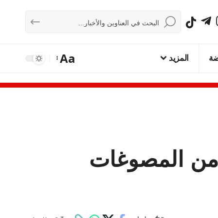
Aa
ضة
المزيد
مقاييس: فحص ودمغ 61.8 طنا من المصوغات