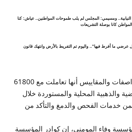
نيابية.. ومسيمي: المجلس لم يلب طموحات المواطنين.. عياش: كنا
المواطن كانا بوصلة التشريعات
عرضي ما أفرط فيها”.. واليوم تم التفريط بالأرض وانتهك قانون
صراحة نيوز- أعلنت مؤسسة المواصفات والمقاييس أنها تعاملت مع 61800
ة والذهبية المحلية والمستوردة خلال
ضمن خدمات الفحص والدمغ والتأكد من
لمؤسسة وفاء المومني، إن كوادر المؤسسة