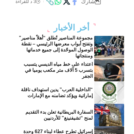
شارك
3 د للقراءة
أخر الأخبار
مجموعة المناصير تُطلق “أهلاً مناصير”
وتفتح أبواب معرضها الرئيسي – نقطة
الوصول الموحّدة إلى جميع خدماتها
ومنتجاتها
اعتداء على خط مياه الديسي يتسبب
بتسرب 5 آلاف متر مكعب يوميا في
الجفر
“الداخلية العرب” يدين استهداف ناقلة
إماراتية ويؤكد تضامنه مع الإمارات
السفارة البريطانية تعلن بدء التقديم
لمنح “تشيفنينغ” للأردنيين
إسرائيل تطرح عطاء لبناء 627 وحدة