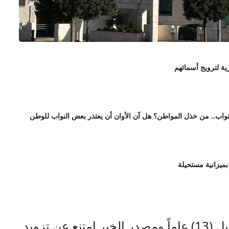
ة لترويج أسمائهم
واب.. من خذل المواطن؟ هل آن الأوان أن يعتذر بعض النواب للوطن
بميزانية مستحيلة
الواقعة المشار إليها تعود إلى ما قبل (13) عاماً ومصدر الخبر امتنع عن تزويد