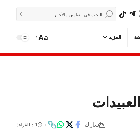
Aa
ضة
المزيد
لعبيدات
شارك
1 د للقراءة