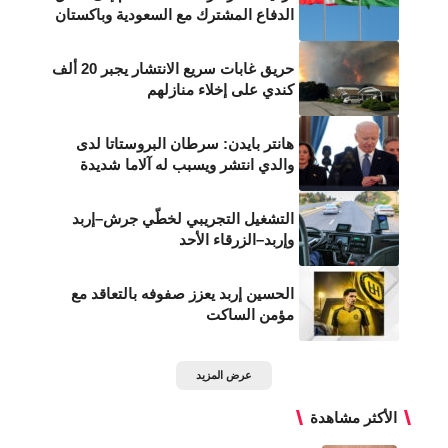
الدفاع المشترك مع السعودية وباكستان
حريق غابات سريع الانتشار يجبر 20 ألف
كندي على إخلاء منازلهم
هانتر بايدن: سرطان البروستاتا لدى
والدي انتشر ويسبب له آلاما شديدة
التشغيل التجريبي لخطّي جرش–إربد
وإربد–الزرقاء الأحد
الحسين إربد يعزز صفوفه بالتعاقد مع
مؤمن الساكت
عرض المزيد
الأكثر مشاهدة