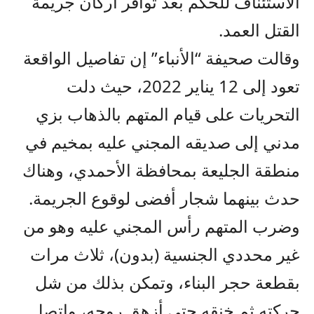
الاستئناف للحكم بعد توافر أركان جريمة
القتل العمد.
وقالت صحيفة “الأنباء” إن تفاصيل الواقعة
تعود إلى 12 يناير 2022، حيث دلت
التحريات على قيام المتهم بالذهاب بزي
مدني إلى صديقه المجني عليه بمخيم في
منطقة الجليعة بمحافظة الأحمدي، وهناك
حدث بينهما شجار أفضى لوقوع الجريمة.
وضرب المتهم رأس المجني عليه وهو من
غير محددي الجنسية (بدون)، ثلاث مرات
بقطعة حجر البناء، وتمكن بذلك من شل
حركته ثم خنقه حتى أزهق روحه، واتصل