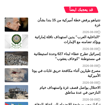
قد يعجبك ايضاً
نتنياهو يرفض خطة أميركية من 15 بندا بشأن
غزة
2026-08-09
“الداخلية العرب” يدين استهداف ناقلة إماراتية
ويؤكد تضامنه مع الإمارات
2026-08-09
إسرائيل تطرح عطاء لبناء 627 وحدة استيطانية
في مستوطنة “كوخاف يعقوب”
2026-08-09
مصرع طيارين أثناء مكافحة حريق غابات في يوتا
الأميركية
2026-08-09
الاحتلال يواصل قصف غزة واستهداف خيام
النازحين في عدة مناطق
2026-08-09
تركيا: مصر مرشحة للانضمام إلى اتفاق الدفاع