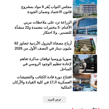
مجلس النواب يُقر 6 مواد بمشروع
قانون الاعتماد وضمان الجودة
الزراعة ترد على ملاحظات مربي
الأغنام: 5 مختبرات معتمدة و22 منشأة
للتصدير.. ولا احتكار
أرباح مصفاة البترول الأردنية تتجاوز 62
مليون دينار في النصف الأول من 2026
سوريا وروسيا توقعان مذكرة تفاهم
لإعادة تنظيم الوجود الروسي في
الساحل
افتتاح دورة قادة الكتائب والتفتيشات
العسكرية الـ17 في كلية القيادة والأركان
الملكية
عرض المزيد