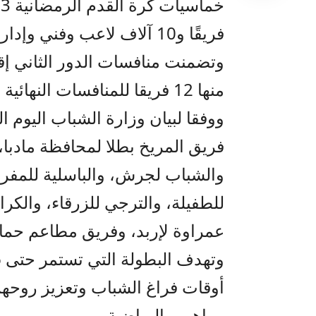
فريقًا و10 آلاف لاعب وفني وإداري.
منها 12 فريقا للمنافسات النهائية التي ستقام في العاصمة.
ووفقا لبيان وزارة الشباب اليوم 
فريق المريخ بطلا لمحافظة مادبا، 
والشباب لجرش، والباسلية للمفرق،
للطفيلة، والترجي للزرقاء، والكر
عمراوة لإربد، وفريق مطاعم حماد
أوقات فراغ الشباب وتعزيز روحهم
مواهبهم الرياضية.