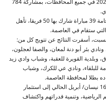
خماسيات كرة القدم الرمضانية 2023 في جميع المحافظات، بمشاركة 784
وتضمنت منافسات الدور الثاني إقامة 39 مباراة شارك بها 50 فريقا، تأهل
السبت، أسفرت النتائج عن تتويج كل من:
ونادي بئر أبو دنة لمعان، والصفا لعجلون،
 وبلدية القويرة للعقبة، وشباب وادي زيد
امة للبلقاء، ونادي عي للكرك، وشباب
ه بطلا لمحافظة العاصمة.
وتهدف البطولة التي تستمر حتى 16 نيسان/ أبريل الحالي إلى استثمار
 الرياضية، وتنمية قدراتهم واكتشاف