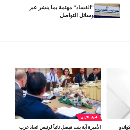
"الفساد" مهتمة بما ينشر عبر
وسائل التواصل
اخبار الاردن
واندو
الأميرة آية بنت فيصل نائباً لرئيس اتحاد غرب