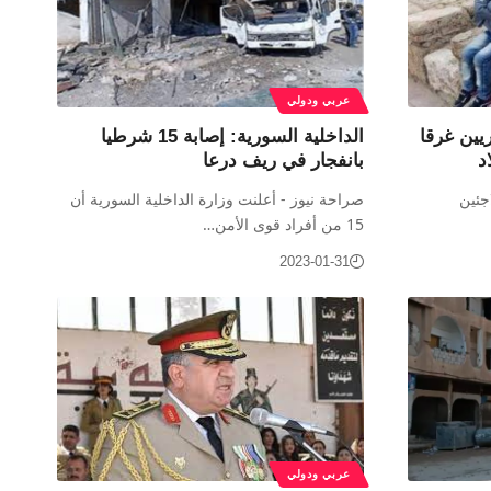
عربي ودولي
يين غرقا
الداخلية السورية: إصابة 15 شرطيا
د
بانفجار في ريف درعا
 اللاجئين
صراحة نيوز - أعلنت وزارة الداخلية السورية أن
15 من أفراد قوى الأمن…
2023-01-31
عربي ودولي