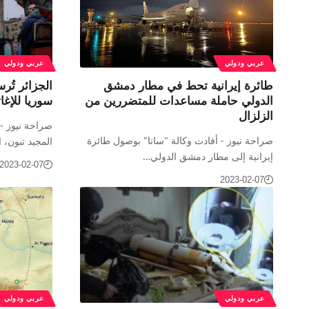
عربي ودولي
عربي ودولي
طائرة إيرانية تحط في مطار دمشق
الجزائر تُر
الدولي حاملة مساعدات للمتضررين من
سوريا للإغاث
الزلزال
صراحة نيوز - 
صراحة نيوز - أفادت وكالة "سانا" بوصول طائرة
المجيد تبون،
إيرانية إلى مطار دمشق الدولي…
2023-02-07
2023-02-07
عربي ودولي
عربي ودولي