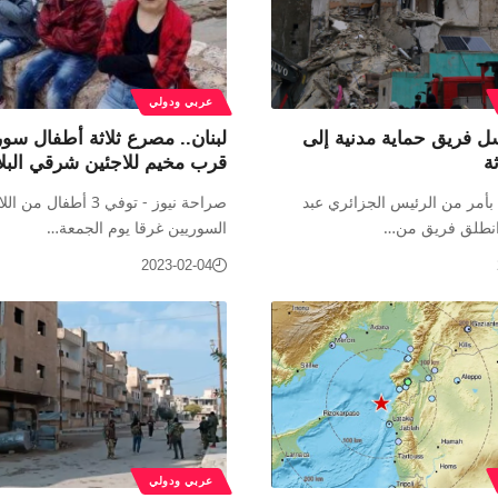
عربي ودولي
سل فريق حماية مدنية إلى
لبنان.. مصرع ثلاثة أطفال سور
ة
قرب مخيم للاجئين شرقي البلا
بأمر من الرئيس الجزائري عبد
صراحة نيوز - توفي 3 أطفال من
 انطلق فريق من…
السوريين غرقا يوم الجمعة…
2023-02-04
عربي ودولي