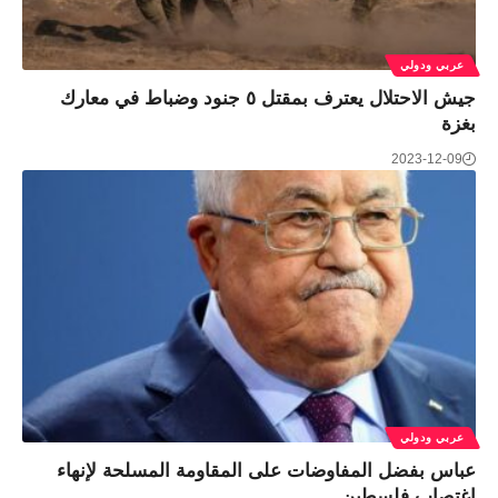
عربي ودولي
جيش الاحتلال يعترف بمقتل ٥ جنود وضباط في معارك
بغزة
2023-12-09
عربي ودولي
عباس بفضل المفاوضات على المقاومة المسلحة لإنهاء
اغتصاب فلسطين