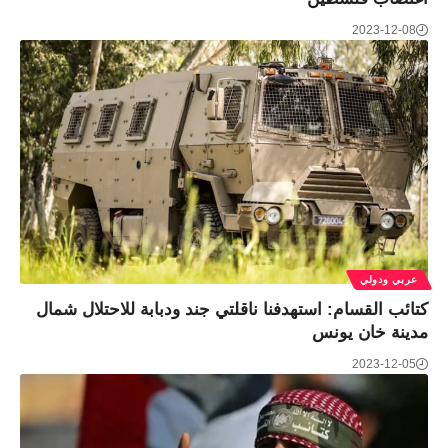
2023-12-08
عربي ودولي
كتائب القسام: استهدفنا ناقلتي جند ودبابة للاحتلال شمال
مدينة خان يونس
2023-12-05