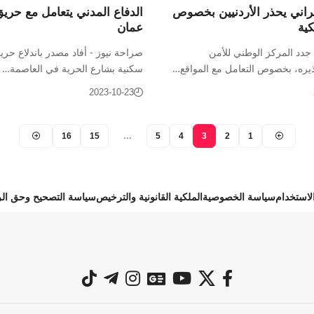
براني يحذر الأردنيين بخصوص
الدفاع المدني يتعامل مع حر
كية
عمان
جدد المركز الوطني للأمن
صراحة نيوز - أفاد مصدر باندلاع حر
ذيره، بخصوص التعامل مع المواقع…
سكنية بشارع الحرية في العاصمة…
2023-10-23
16
15
…
5
4
3
2
1
استخدام
سياسة الخصوصية
الملكية القانونية والترخيص
سياسة التصحيح وحق الر