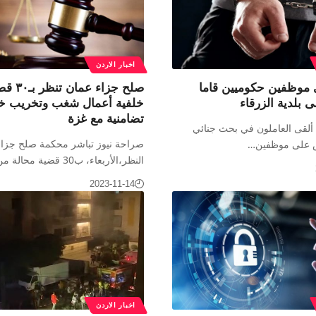
اخبار الاردن
موظفين حكوميين قاما
صلح جزاء ع
ى بلدية الزرقاء
خلفية أعمال شغب وتخريب خل
تضامنية مع غزة
 ألقى العاملون في بحث جنائي
صراحة نيوز تباشر محكمة صلح جزاء
بض على موظفين…
النظر،الأربعاء، ب30 قضية محالة من…
2023-11-14
اخبار الاردن