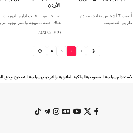
الأردن
صراحة نيوز - أُصيب 7 أشخاص بحادث تصادم
صراحة نيوز - قالت إدارة الدوريات ا
 طريق العدسية…
هناك خطة ممنهجة واستراتيجية مرو
2023-03-04
4
3
2
1
استخدام
سياسة الخصوصية
الملكية القانونية والترخيص
سياسة التصحيح وحق الر