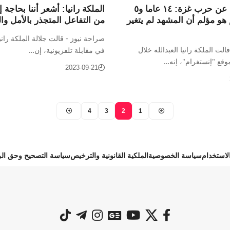
الملكة رانيا عن حرب غزة: ١٤ عاما و٥
الملكة رانيا: أشعر أننا بحاجة 
هو مؤلم أن المشهد لم يتغير
من التفاعل المتجذر بالأمل وال
صراحة نيوز - قالت جلالة الملكة رانيا
لت الملكة رانيا العبدالله خلال
في مقابلة تلفزيونية، إن…
وقع "إنستغرام"، إنه…
2023-09-21
4
3
2
1
استخدام
سياسة الخصوصية
الملكية القانونية والترخيص
سياسة التصحيح وحق الر