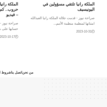
الملكة رانيا تلتقي مسؤولين في
اليونيسيف
حروب.. كم 
– فيديو
صراحة نيوز - قدمت جلالة الملكة رانيا العبدالله
صراحة نيوز -قا
امتنانها لمنظمة منظمة الأمم…
حسابها على م
2023-10-31
2023-10-17
من نحن
اتصل بنا
شروط ال