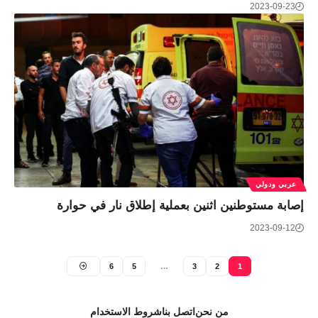
2023-09-23
عربي ودولي
إصابة مستوطنين اثنين بعملية إطلاق نار في حوارة
2023-09-12
6
5
…
3
2
1
من نحن
اتصل بنا
شروط الاستخدام