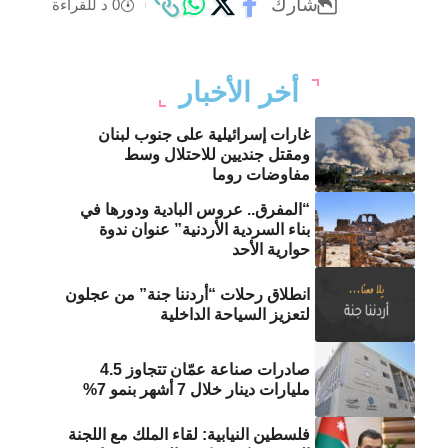
شارك
0 د للقراءة
أخر الأخبار
غارات إسرائيلية على جنوب لبنان
ومقتل جنديين للاحتلال وسط
مفاوضات روما
“المفرق.. عروس البادية ودورها في
بناء السردية الأردنية” عنوان ندوة
حوارية الأحد
انطلاق رحلات “أردننا جنة” من عجلون
لتعزيز السياحة الداخلية
صادرات صناعة عمّان تتجاوز 4.5
مليارات دينار خلال 7 أشهر بنمو 7%
فلسطين النيابية: لقاء الملك مع اللجنة