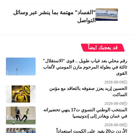
"الفساد" مهتمة بما ينشر عبر وسائل
التواصل
قد يعجبك ايضاً
رقم محلي بعد غياب طويل .. قوى “الاستقلال”
ثالثة في بطولة المرحوم مازن المومني لألعاب
القوى
2026-08-09
الحسين إربد يعزز صفوفه بالتعاقد مع مؤمن
الساكت
2026-08-09
المنتخب الوطني النسوي ت17 ينهي تحضيراته
في عمان ويغادر إلى إندونيسيا
2026-08-08
الأردن ت20 يفوز على الكويت استعداداً