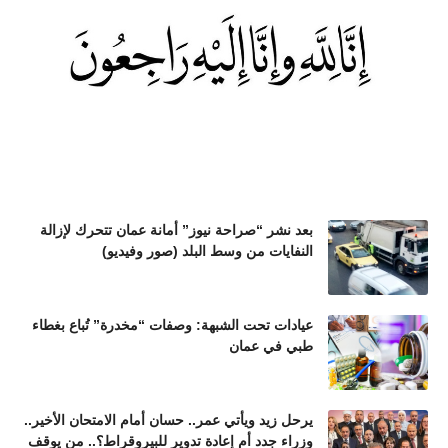
بعد نشر “صراحة نيوز” أمانة عمان تتحرك لإزالة
النفايات من وسط البلد (صور وفيديو)
عيادات تحت الشبهة: وصفات “مخدرة” تُباع بغطاء
طبي في عمان
يرحل زيد ويأتي عمر.. حسان أمام الامتحان الأخير..
وزراء جدد أم إعادة تدوير للبيروقراط؟.. من يوقف