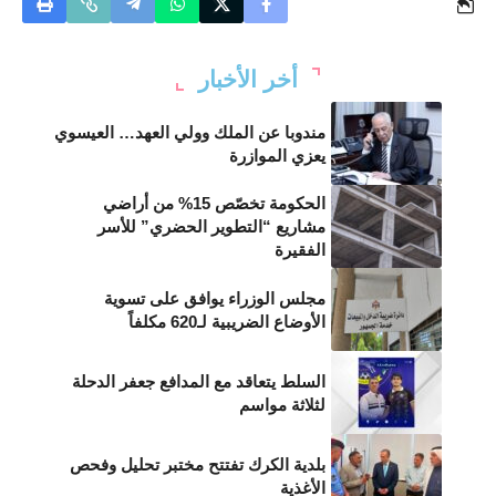
أخر الأخبار
مندوبا عن الملك وولي العهد… العيسوي
يعزي الموازرة
الحكومة تخصّص 15% من أراضي
مشاريع “التطوير الحضري” للأسر
الفقيرة
مجلس الوزراء يوافق على تسوية
الأوضاع الضريبية لـ620 مكلفاً
السلط يتعاقد مع المدافع جعفر الدحلة
لثلاثة مواسم
بلدية الكرك تفتتح مختبر تحليل وفحص
الأغذية