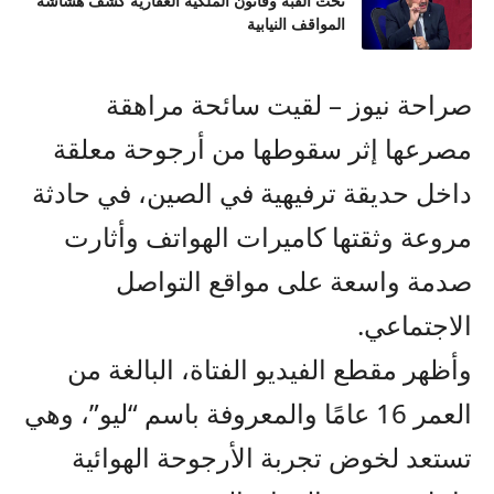
تحت القبة وقانون الملكية العقارية كشف هشاشة
المواقف النيابية
صراحة نيوز – لقيت سائحة مراهقة
مصرعها إثر سقوطها من أرجوحة معلقة
داخل حديقة ترفيهية في الصين، في حادثة
مروعة وثقتها كاميرات الهواتف وأثارت
صدمة واسعة على مواقع التواصل
الاجتماعي.
وأظهر مقطع الفيديو الفتاة، البالغة من
العمر 16 عامًا والمعروفة باسم “ليو”، وهي
تستعد لخوض تجربة الأرجوحة الهوائية