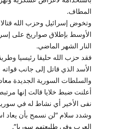
المطاف.
وتخوض إسرائيل وحزب الله قتالا
النار الشهر الماضي.
فقد حزب الله حليفا رئيسيا وطريقا
الأسد الذي قاتل إلى جانب قواته خ
والسلطات السورية الجديدة معادية
أعلنت ضبط خلايا قالت إنها مرتب
نفى الأخير أي نشاط له في سوريا
وشدد سلام “لن نسمح بأن يعاد است
العرب وفي طليعتهم سوريا”.