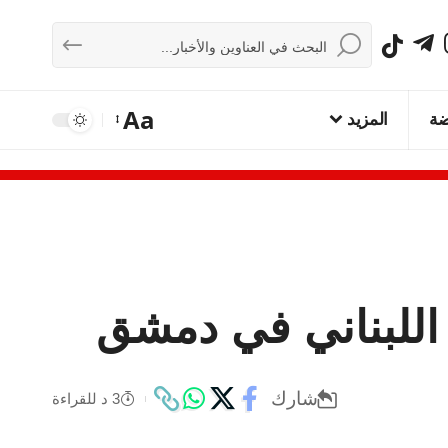
Aa
ضة
المزيد
اللبناني في دمشق
شارك
3 د للقراءة