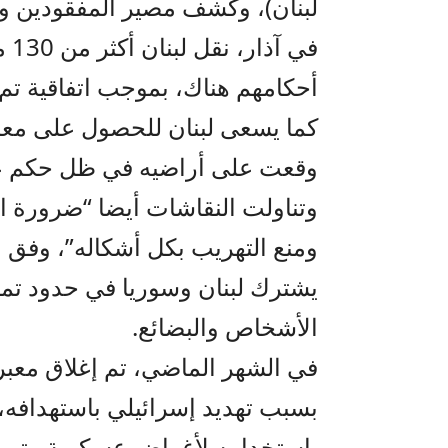
لبنان)، وكشف مصير المفقودين وال
في 
أحكامهم هناك، بموجب اتفاقية تم 
كما يسعى لبنان للحصول على معلو
وقعت على أراضيه في ظل حكم عائ
وتناولت النقاشات أيضا “ضرورة ال
ومنع التهريب بكل أشكاله”، وفق 
الأشخاص والبضائع.
في الشهر الماضي، تم إغلاق معبر
بسبب تهديد إسرائيلي باستهدافه،
باستخدامه لأغراض عسكرية وتهريب،