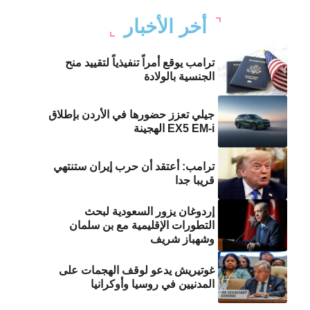
أخر الأخبار
ترامب يوقع أمراً تنفيذياً لتقييد منح
الجنسية بالولادة
جيلي تعزز حضورها في الأردن بإطلاق
EX5 EM-i الهجينة
ترامب: أعتقد أن حرب إيران ستنتهي
قريبا جدا
إردوغان يزور السعودية لبحث
التطورات الإقليمية مع بن سلمان
وشهباز شريف
غوتيريش يدعو لوقف الهجمات على
المدنيين في روسيا وأوكرانيا