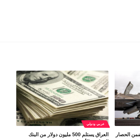
عربي ودولي
ار 49 سفينة ضمن الحصار
العراق يستلم 500 مليون دولار من البنك