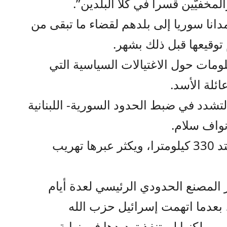
مخفيّين قسرا في كلا البلدين”.
آذار، نقل لبنان أكثر من 130 مدانا سوريا إلى بلدهم لقضاء ما تبقى من
توقيعها قبل ذلك بشهر.
مات حول الاغتيالات السياسية التي
لة الأسد.
تشدد في ضبط الحدود السورية- اللبنانية
نواف سلام.
يشترك لبنان وسوريا في حدود تمتد 330 كيلومترا، ويكثر عبرها تهريب
 المصنع الحدودي الرئيسي لعدة أيام
 بعدما اتهمت إسرائيل حزب الله
 لكنها لم تنفذ تهديدها في نهاية