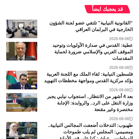
قد يعجبك ايضاً
“القانونية النيابية” تلتقي عضو لجنة الشؤون
الخارجية في البرلمان العراقي
2026-08-06
عطية: القدس في صدارة الأولويات وتوحيد
الموقف العربي والإسلامي ضرورة لحماية
المقدسات
2026-08-06
فلسطين النيابية: لقاء الملك مع اللجنة العربية
يؤكد مركزية القدس ومواجهة مخططات التهويد
2026-08-06
بعد 4 أشهر من الانتظار.. استجواب نيابي يجبر
وزارة النقل على الرد.. والروابدة: الإجابة
مختصرة وغير مقنعة
2026-08-06
طهبوب: التدخلات أضعفت المجالس النيابية..
ومسيمي: المجلس لم يلب طموحات
المواطنين.. عياش: كنا على قدر الأمانة..