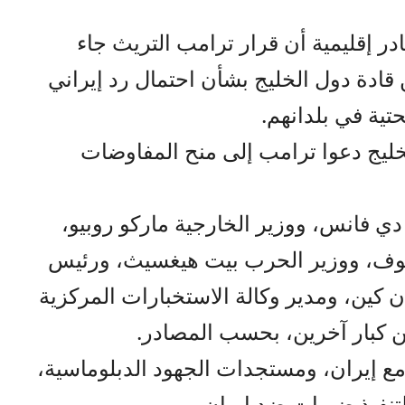
 إقليمية أن قرار ترامب التريث جاء
 قادة دول الخليج بشأن احتمال رد إيراني
تية في بلدانهم.
خليج دعوا ترامب إلى منح المفاوضات
ي فانس، ووزير الخارجية ماركو روبيو،
كوف، ووزير الحرب بيت هيغسيث، ورئيس
ن كين، ومدير وكالة الاستخبارات المركزية
 كبار آخرين، بحسب المصادر.
ع إيران، ومستجدات الجهود الدبلوماسية،
نفيذ ضربات ضد إيران.