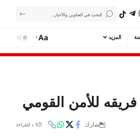
Aa
ضة
المزيد
فريقه للأمن القومي
شارك
3 د للقراءة