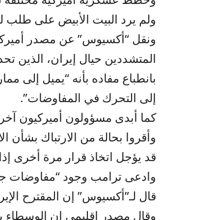
ولم يرد البيت الأبيض على طلب لل
ونقل “أكسيوس” عن مصدر أميركي
المتشددين حيال إيران، الذين تحدث
بانطباع مفاده بأنه “يميل إلى مم
إلى التحرك في المفاوضات”.
كما أبدى مسؤولون أميركيون آخرو
وأقروا بحالة من الارتباك بشأن ال
قد يؤجل اتخاذ قرار مرة أخرى إذا
وادعى ترامب وجود “مفاوضات جادة”
قال لـ”أكسيوس” إن المقترح الإير
وقال مصدر إقليمي إن الوسطاء يعم