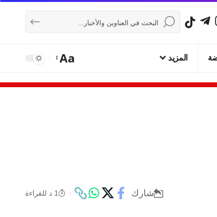
Aa
ضة
المزيد
شارك
1 د للقراءة