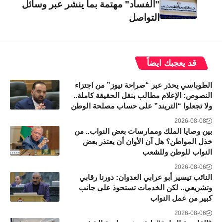
"الفساد" مهتمة بما ينشر عبر وسائل
التواصل
قد يعجبك ايضاً
الطوباسي يحذر عبر “صراحة نيوز” من اجتزاء
النصوص: الإعلام مطالب بنقل الحقيقة كاملة..
ولا تجعلوا “التريند” على حساب مصلحة الوطن
2026-08-08
بين وصايا الملك وممارسات بعض النواب.. من
خذل المواطن؟ هل آن الأوان أن يعتذر بعض
النواب للوطن وللشعب
2026-08-06
النائب تيسير أبو عرابي العدوان: دورنا رقابي
وتشريعي.. لكن الخدمات تستحوذ على جانب
كبير من عمل النواب
2026-08-06