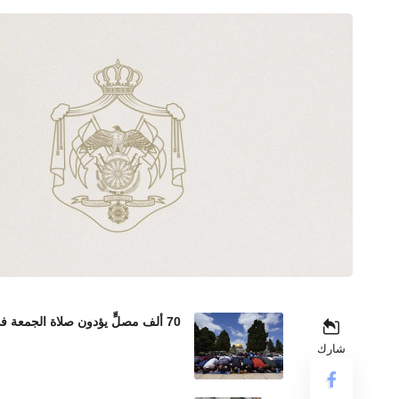
70 ألف مصلٍّ يؤدون صلاة الجمعة في المسجد الأقصى رغم إجراءات الاحتلال المشددة
شارك