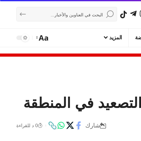
Aa
ضة
المزيد
لتصعيد في المنطقة
شارك
0 د للقراءة