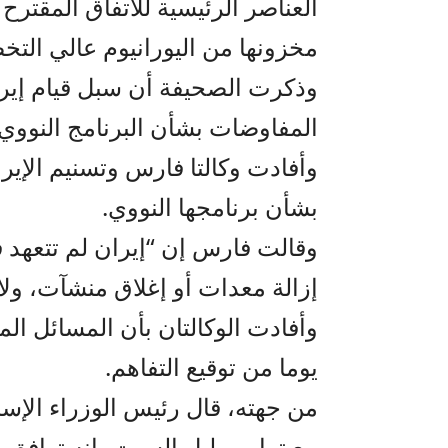
العناصر الرئيسية للاتفاق المقتر
مخزونها من اليورانيوم عالي التخ
وذكرت الصحيفة أن سبل قيام إير
المفاوضات بشأن البرنامج النووي ا
وأفادت وكالتا فارس وتسنيم الإيرا
بشأن برنامجها النووي.
وقالت فارس إن “إيران لم تتعهد ف
إزالة معدات أو إغلاق منشآت، ولا ح
يوما من توقيع التفاهم.
من جهته، قال رئيس الوزراء الإسرا
مع ترامب ليل السبت، إنه توافق