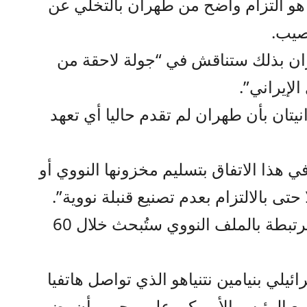
ح هو التزام واضح من طهران بالتخلي عن
صيب.
ان بذلك ستناقش في “جولة لاحقة من
لإيراني”.
نيتان بأن طهران لم تقدم حاليا أي تعهد
ي هذا الاتفاق بتسليم مخزونها النووي أو
تى بالالتزام بعدم تصنيع قنبلة نووية”.
وأفادت الوكالتان بأن المسائل المرتبطة بالملف النووي ستُبحث خلال 60
ئيلي بنيامين نتنياهو الذي تواصل هاتفيا
 مع الرئيس الأميركي على وجوب أن يضمن