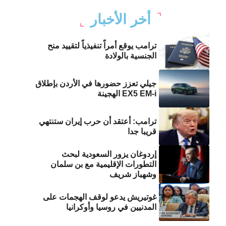
أخر الأخبار
ترامب يوقع أمراً تنفيذياً لتقييد منح
الجنسية بالولادة
جيلي تعزز حضورها في الأردن بإطلاق
EX5 EM-i الهجينة
ترامب: أعتقد أن حرب إيران ستنتهي
قريبا جدا
إردوغان يزور السعودية لبحث
التطورات الإقليمية مع بن سلمان
وشهباز شريف
غوتيريش يدعو لوقف الهجمات على
المدنيين في روسيا وأوكرانيا