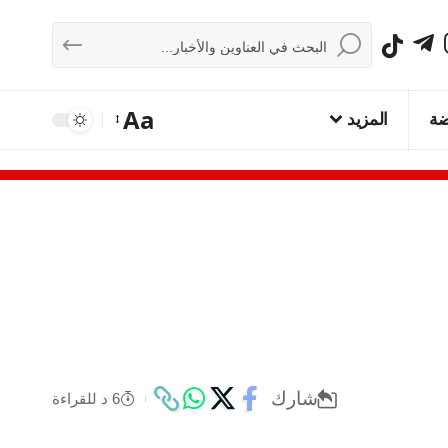
Aa
ضة
المزيد
شارك
6 د للقراءة