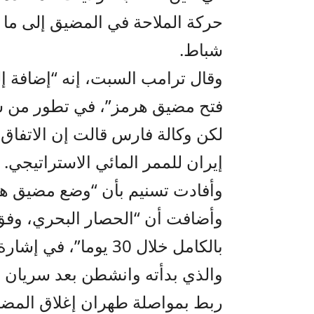
شباط.
وقال ترامب السبت، إنه “إضافة إ
فتح مضيق هرمز”، في تطور من شأن
لكن وكالة فارس قالت إن الاتفاق 
إيران للممر المائي الاستراتيجي.
وأفادت تسنيم بأن “وضع مضيق هرم
وأضافت أن “الحصار البحري، وفق ا
بالكامل خلال 30 يوما”
والذي بدأته وانشطن بعد سريان ال
ربط بمواصلة طهران إغلاق المضي