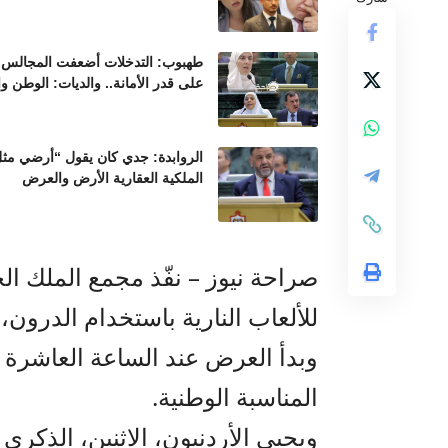
طهبوب: التدخلات أضعفت المجالس ال
على قدر الأمانة.. والديات: الوطن و
الروابدة: جدي كان يقول “أرضي مثل 
الملكية العقارية الأرض والعرض
صراحة نيوز – نفّذ مجمع الملك الح
للألعاب النارية باستخدام الدرون، ا
وبدأ العرض عند الساعة العاشرة م
المناسبة الوطنية.
ويحيي الأردنيون، الاثنين، الذكرى ا