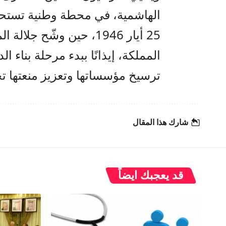
الهاشمية، في محطة وطنية تستحض
25 أيار 1946، حين وشّح
المملكة، إيذانًا ببدء مرحلة بناء ال
ترسيخ مؤسساتها وتعزيز منعتها تح
شارك هذا المقال
قد يعجبك ايضاً