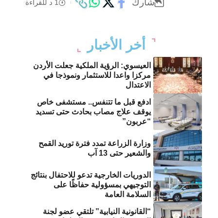
شارك
1 د للقراءة
أخر الأخبار
العيسوي: الرؤية الملكية جعلت الأردن
مركزا واعدا للاستثمار ونموذجا في
الاعتدال
ادفع قبل ما تتنفس.. مستشفى خاص
يوقف علاج مصاب بحادث حتى تسديد
“عربون”
وزارة الزراعة تمدد فترة توريد القمح
والشعير حتى 13 آب
الدوريات الخارجية تدعو للاحتفال بنتائج
التوجيهي بمسؤولية حفاظًا على
السلامة العامة
“القانونية النيابية” تلتقي عضو لجنة