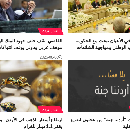
اخبار الاردن
 في الأعيان تبحث مع الحكومة
القاضي: نقف خلف جهود الملك الها
 الوطني ومواجهة الشائعات
موقف عربي ودولي يوقف انتهاكات 
2026-08-06
اخبار الاردن
 “أردننا جنة” من عجلون لتعزيز
لية
يقفز 1.1 دينار للغرام