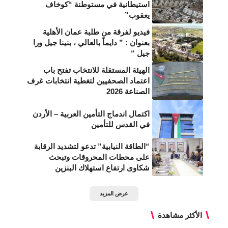
استيطانية في مستوطنة “كوخاف
يعقوب”
فيديو لفرقة من طلبة عمان الأهلية
بعنوان : ” دايماً بالعالي ، بنينا جيل ورا
جيل “
الهيئة المستقلة للانتخاب تفتح باب
اعتماد الصحفيين لتغطية انتخابات غرف
الصناعة 2026
اكتمال اندماج التأمين العربية – الأردن
في القدس للتأمين
“الطاقة النيابية” تدعو لتشديد الرقابة
على محطات المحروقات وتبحث
شكاوى ارتفاع استهلاك البنزين
عرض المزيد
الأكثر مشاهدة