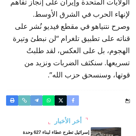
الولايات المتحدة وإيران على إنجاز تفاهم
لإنهاء الحرب في الشرق الأوسط.
وصرح نتنياهو في مقطع فيديو نُشر على
قناته على تطبيق تلغرام “لن نبطئ وتيرة
الهجوم، بل على العكس، لقد طلبتُ
تسريعها. سنكثف الضربات ونزيد من
قوتها، وسنسحق حزب الله”.
أخر الأخبار
إسرائيل تطرح عطاء لبناء 627 وحدة