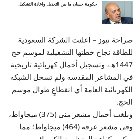
حكومة حسان ما بين التعديل واعادة التشكيل
صراحة نيوز – أعلنت الشركة السعودية
للطاقة نجاح خطتها التشغيلية لموسم حج
1447هـ، وتسجيل أحمال كهربائية تاريخية
في المشاعر المقدسة ولم تسجل الشبكة
الكهربائية العامة أي انقطاعٍ طوال موسم
الحج.
وبلغت أحمال مشعر منى (375) ميجاواط،
وفي مشعر عرفه (464) ميجاواط؛ مما
يعكس كفاءة المنظومة الكهربائية