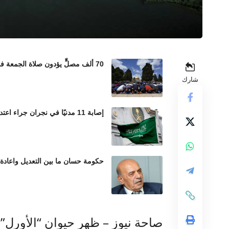
70 ألف مصلٍّ يؤدون صلاة الجمعة في المسجد الأقصى رغم إجراءات الاحتلال المشددة
شارك
إصابة 11 مدنيًا في نجران جراء اعتداءات حوثية بالمقذوفات العشوائية
حكومة حسان ما بين التعديل واعادة
صاحة نيوز – ظهر حيوان “الأورل”