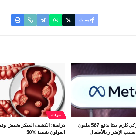
فيسبوك
منوعات
القضاء الأميركي يُلزم ميتا بدفع 567 مليون
دراسة: الكشف المبكر يخفض وف
 بسبب الإضرار بالأطفال
القولون بنسبة 50‎%‎