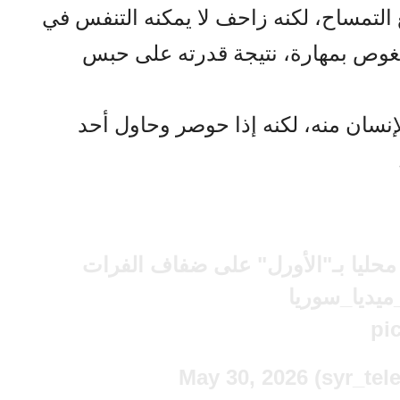
التمساح، لكنه زاحف لا يمكنه التنفس في
لغوص بمهارة، نتيجة قدرته على حبس
إنسان منه، لكنه إذا حوصر وحاول أحد
حليا بـ"الأورل" على ضفاف الفرات
ميديا_سوريا
pi
May 30, 2026