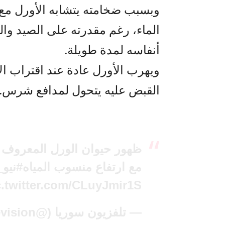
وبسبب ضخامته يتشابه الأورل مع 
الماء، رغم مقدرته على الصيد وا
أنفاسه لمدة طويلة.
ويهرب الأورل عادة عند اقتراب ال
القبض عليه يتحول لمدافع شرس.
ظهور حيوان الورل المعروف م
مع ارتفاع منسوب المياه
#نيو_
c.twitter.com/CLuyJmir1S
— تلفزيون سوريا (@syr_television)