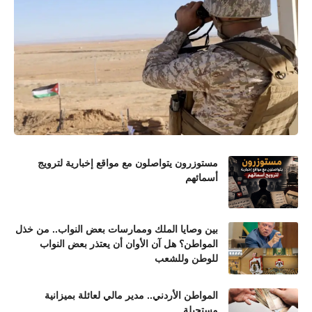
مستوزرون يتواصلون مع مواقع إخبارية لترويج
أسمائهم
بين وصايا الملك وممارسات بعض النواب.. من خذل
المواطن؟ هل آن الأوان أن يعتذر بعض النواب
للوطن وللشعب
المواطن الأردني.. مدير مالي لعائلة بميزانية
مستحيلة