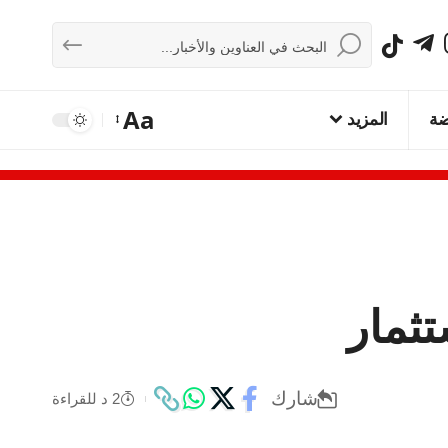
Aa
ضة
المزيد
تثمار
شارك
2 د للقراءة