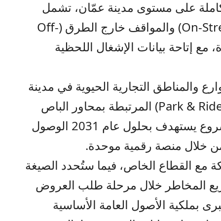
ملة على مستوى مدينة عمّان، تشمل
المواقف على جوانب الطرق (On-Street) والمواقف خارج الطرق (Off-
دة، مع إتاحة بيانات الإشغال اللحظية
 والمناطق التجارية الحيوية في مدينة
عمّان، ويشمل محطات الانتقال (Park & Ride) المرتبطة بمحاور الباص
سريع التردد، مشيرة إلى أن المشروع يستهدف بحلول عام 2031 الوصول
ة مع القطاع الخاص، فيما ستُحدد الصيغة
وزيع المخاطر خلال مرحلة طلب العروض
الكبرى بملكية الأصول العامة الأساسية