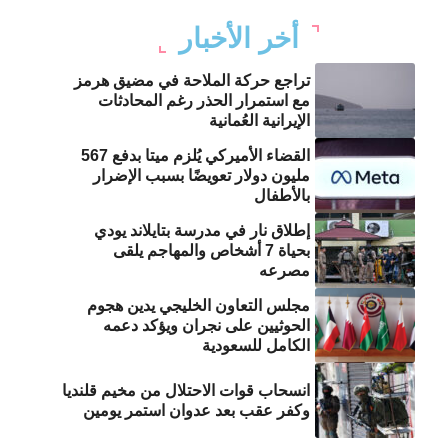
أخر الأخبار
تراجع حركة الملاحة في مضيق هرمز
مع استمرار الحذر رغم المحادثات
الإيرانية العُمانية
القضاء الأميركي يُلزم ميتا بدفع 567
مليون دولار تعويضًا بسبب الإضرار
بالأطفال
إطلاق نار في مدرسة بتايلاند يودي
بحياة 7 أشخاص والمهاجم يلقى
مصرعه
مجلس التعاون الخليجي يدين هجوم
الحوثيين على نجران ويؤكد دعمه
الكامل للسعودية
انسحاب قوات الاحتلال من مخيم قلنديا
وكفر عقب بعد عدوان استمر يومين