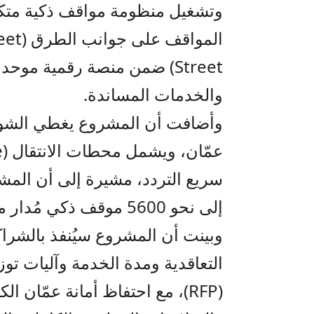
وتشغيل منظومة مواقف ذكية متكا
Street) ضمن منصة رقمية موح
والخدمات المساندة.
وأضافت أن المشروع يغطي الشوارع
إلى نحو 5600 موقف ذكي مُدار من خلال منصة رقمية موحدة.
وبينت أن المشروع سيُنفذ بالشراك
التعاقدية ومدة الخدمة وآليات ت
(RFP)، مع احتفاظ أمانة عمّان 