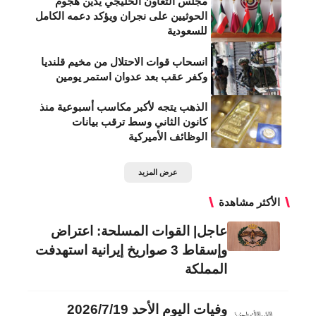
مجلس التعاون الخليجي يدين هجوم
الحوثيين على نجران ويؤكد دعمه الكامل
للسعودية
انسحاب قوات الاحتلال من مخيم قلنديا
وكفر عقب بعد عدوان استمر يومين
الذهب يتجه لأكبر مكاسب أسبوعية منذ
كانون الثاني وسط ترقب بيانات
الوظائف الأميركية
عرض المزيد
الأكثر مشاهدة
عاجل| القوات المسلحة: اعتراض
وإسقاط 3 صواريخ إيرانية استهدفت
المملكة
وفيات اليوم الأحد 2026/7/19