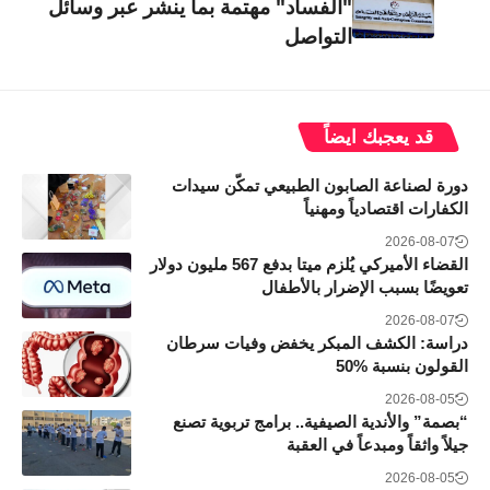
"الفساد" مهتمة بما ينشر عبر وسائل
التواصل
قد يعجبك ايضاً
دورة لصناعة الصابون الطبيعي تمكّن سيدات
الكفارات اقتصادياً ومهنياً
2026-08-07
القضاء الأميركي يُلزم ميتا بدفع 567 مليون دولار
تعويضًا بسبب الإضرار بالأطفال
2026-08-07
دراسة: الكشف المبكر يخفض وفيات سرطان
القولون بنسبة 50‎%‎
2026-08-05
“بصمة” والأندية الصيفية.. برامج تربوية تصنع
جيلاً واثقاً ومبدعاً في العقبة
2026-08-05