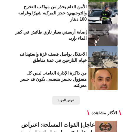
الأمن العام يحذر من مواكب التخرج
والتوجيهي: حجز المركبة شهرًا وغرامة
100 دينار
إصابة أربعيني بعيار ناري طائش في كفر
الماء بإربد
الاحتلال يواصل قصف غزة واستهداف
خيام النازحين في عدة مناطق
من ذاكرة الإدارة العامة.. ليس كل
مسؤول يخسر منصبه.. يكون قد خسر
معركته
عرض المزيد
الأكثر مشاهدة
عاجل| القوات المسلحة: اعتراض