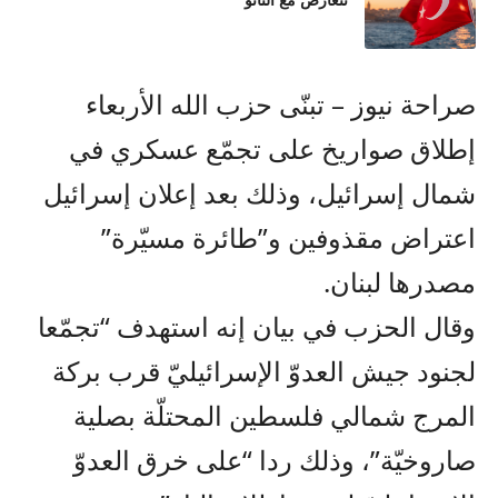
تتعارض مع الناتو
صراحة نيوز – تبنّى حزب الله الأربعاء
إطلاق صواريخ على تجمّع عسكري في
شمال إسرائيل، وذلك بعد إعلان إسرائيل
اعتراض مقذوفين و”طائرة مسيّرة”
مصدرها لبنان.
وقال الحزب في بيان إنه استهدف “تجمّعا
لجنود جيش العدوّ الإسرائيليّ قرب بركة
المرج شمالي فلسطين المحتلّة بصلية
صاروخيّة”، وذلك ردا “على خرق العدوّ