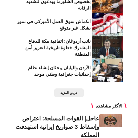
بخصوص الشاورما ويدعون لتشديد
الرقابة
انكماش سوق العمل الأميركي في تموز
بشكل غير متوقع
نائب أردوغان: اتفاقية مكة للدفاع
المشترك خطوة تاريخية لتعزيز أمن
المنطقة
الأردن واليابان يبحثان إنشاء نظام
إحداثيات جغرافية وطني موحد
عرض المزيد
الأكثر مشاهدة
عاجل| القوات المسلحة: اعتراض
وإسقاط 3 صواريخ إيرانية استهدفت
المملكة