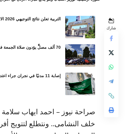
التربية تعلن نتائج التوجيهي 2026 الاثنين المقبل
شارك
70 ألف مصلٍّ يؤدون صلاة الجمعة في المسجد الأقصى رغم إجراءات الاحتلال المشددة
إصابة 11 مدنيًا في نجران جراء اعتداءات حوثية بالمقذوفات العشوائية
صراحة نيوز – احمد ايهاب سلامة 
خلف النشامى.. ونتطلع لتتويج أفرا