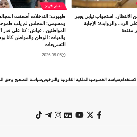
اخبار الاردن
ر من الانتظار.. استجواب نيابي يجبر
طهبوب: التدخلات أضعفت المجالس ا
ى الرد.. والروابدة: الإجابة
ومسيمي: المجلس لم يلب طموح
 مقنعة
المواطنين.. عياش: كنا على قدر الأ
والديات: الوطن والمواطن كانا بو
التشريعات
2026-08-05
استخدام
سياسة الخصوصية
الملكية القانونية والترخيص
سياسة التصحيح وحق الر