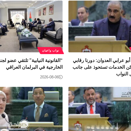
نواب واعيان
أبو عرابي العدوان: دورنا رقابي
“القانونية النيابية” تلتقي عضو لج
كن الخدمات تستحوذ على جانب
الخارجية في البرلمان العراقي
النواب
2026-08-06