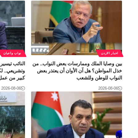
اخبار الاردن
نواب واعيان
بين وصايا الملك وممارسات بعض النواب.. من
النائب تيسير 
خذل المواطن؟ هل آن الأوان أن يعتذر بعض
وتشريعي.. ل
النواب للوطن وللشعب
كبير من عمل 
2026-08-06
2026-08-06