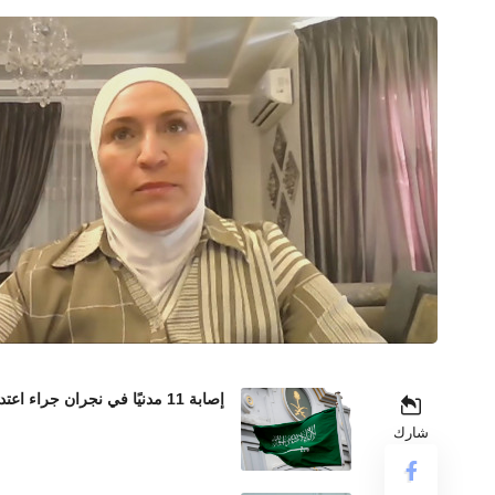
إصابة 11 مدنيًا في نجران جراء اعتداءات حوثية بالمقذوفات العشوائية
شارك