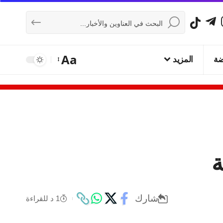
Aa
ضة
المزيد
شارك
1 د للقراءة