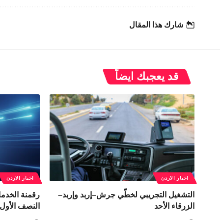
شارك هذا المقال
قد يعجبك ايضاً
اخبار الاردن
اخبار الاردن
التشغيل التجريبي لخطّي جرش–إربد وإربد–
الزرقاء الأحد
النصف الأول من