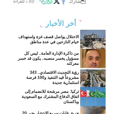
شارك
3 د للقراءة
أخر الأخبار
الاحتلال يواصل قصف غزة واستهداف
خيام النازحين في عدة مناطق
من ذاكرة الإدارة العامة.. ليس كل
مسؤول يخسر منصبه.. يكون قد خسر
معركته
رؤية التحديث الاقتصادي.. 343
مشروعاً قيد التنفيذ و100 فرصة
استثمارية جديدة
تركيا: مصر مرشحة للانضمام إلى
اتفاق الدفاع المشترك مع السعودية
وباكستان
حريق غابات سريع الانتشار يجبر 20